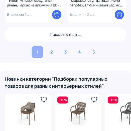
"Тулон" угловой модульный
"Марокко" стул из текстилена
диван, каркас из алюминия BD-
nanotex, алюминиевый каркас,
3260299
цвет серый BD-3260294
В наличии 1 шт.
В наличии 2 шт.
Показать еще ...
1
2
3
4
5
Новинки категории "Подборки популярных
товаров для разных интерьерных стилей"
- 11 %
- 11 %