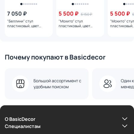
7 050 ₽
5 500 ₽
5 500 ₽
6 150 ₽
6
"Беллини" стул
"Мохито" стул
"Мохито" сту
пластиковый, цвет
пластиковый, цвет
пластиковый,
бежево-коричневый BD-
бежево-коричневый BD-
темно-серый 
3260293
3260292
3260291
Почему покупают в Basicdecor
Большой ассортимент с
Один к
удобным поиском
менед
О BasicDecor
Cпециалистам