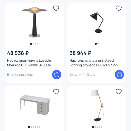
Высота (мм)
Ширина (мм)
Длина (мм)
Диаметр (мм)
48 536 ₽
38 944 ₽
Настольная лампа Lussole
Настольная лампа Elstead
Мэйжор LED 3000K SY8004
lighting provence 60W E27 PV-
Глубина (мм)
ELEMENT-BPB
В наличии 29 шт.
В наличии 2 шт.
Диаметр врезного отверстия
Глубина врезного отверстия