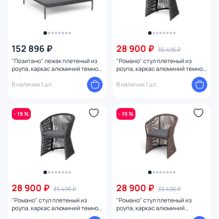
152 896 ₽
28 900 ₽
35 496 ₽
"Позитано" лежак плетеный из
"Романо" стул плетеный из
роупа, каркас алюминий темно-
роупа, каркас алюминий темно-
серый (RAL7024) муар, роуп
серый (RAL7024) муар, роуп
темно-серый круглый, ткань
В наличии 1 шт.
темно-серый круглый, ткань
В наличии 1 шт.
темно-серая 027 BD-3260368
темно-серая 027 BD-3260367
- 19 %
- 19 %
28 900 ₽
28 900 ₽
35 496 ₽
35 496 ₽
"Романо" стул плетеный из
"Романо" стул плетеный из
роупа, каркас алюминий темно-
роупа, каркас алюминий
серый (RAL7024) муар, роуп
коричневый (RAL8016) муар,