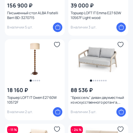
156 900 ₽
39 000 ₽
Письменный стол ALBA Fratelli
Торшер LOFT IT Emma E27 60W
Barri BD-3270715
10567F Light wood
В наличии 5 шт.
В наличии 3 шт.
18 160 ₽
88 536 ₽
Торшер LOFT IT Gwen E27 60W
"Брюссель" диван двухместный
10572F
из искусственного ротанга,
цвет серый, каркас под дерево
В наличии 2 шт.
(холодно-бежевый) BD-3260412
В наличии 3 шт.
- 11 %
- 24 %